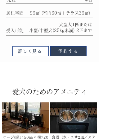
居住空間
96㎡ (室内60㎡＋テラス36㎡）
大型犬1匹または
受入可能
小型/中型犬(25kg未満) 2匹まで
詳しく見る
予約する
愛犬のためのアメニティ
ケージ(縦1450㎜ × 横720
食器（水・エサ2皿／ステ