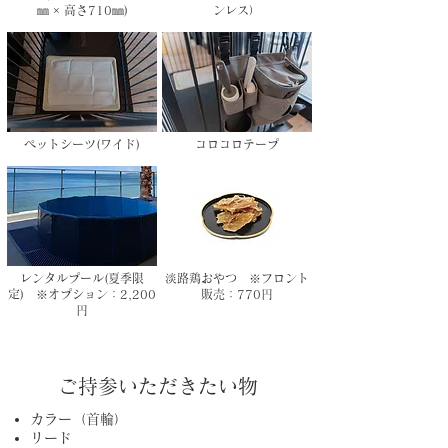
㎜ × 高さ710㎜)
ンレス）
ペットシーツ(ワイド)
コロコロテープ
レンタルプール(夏季限
淡路鶏おやつ ※フロント
定) ※オプション：2,200
販売：770円
円
​ご持参いただきたい物
カラー（首輪）
リード