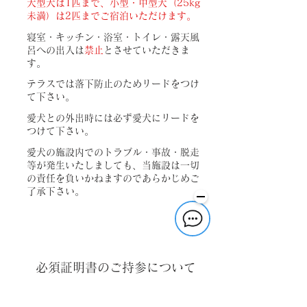
大型犬は1匹まで、小型・中型犬（25kg
未満）は2匹までご宿泊いただけます。
寝室・キッチン・浴室・トイレ・露天風
呂への出入は
禁止
とさせていただきま
す。
テラスでは落下防止のためリードをつけ
て下さい。
愛犬との外出時には必ず愛犬にリードを
つけて下さい。
愛犬の施設内でのトラブル・事故・脱走
等が発生いたしましても、当施設は一切
の責任を負いかねますのであらかじめご
了承下さい。
必須証明書のご持参について
混合ワクチン証明書