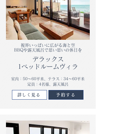
視界いっぱいに広がる海と空
BBQや露天風呂で思い思いの休日を
デラックス
1ベッドルームヴィラ
室内：50～60平米、テラス：34～60平米
​定員：4名様、露天風呂
詳しく見る
予約する