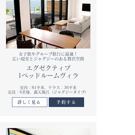
女子旅やグループ旅行に最適！
広い寝室とジャグジーのある贅沢空間
エグゼクティブ
1ベッドルームヴィラ
室内：81平米、テラス：36平米
​定員：6名様、露天風呂（ジャグジータイプ）
詳しく見る
予約する