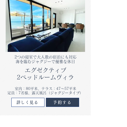
2つの寝室で大人数の宿泊にも対応
海を臨むジャグジーで優雅な休日
エグゼクティブ
2ベッドルームヴィラ
室内：80平米、テラス：47～57平米
​定員：7名様、露天風呂（ジャグジータイプ）
詳しく見る
予約する