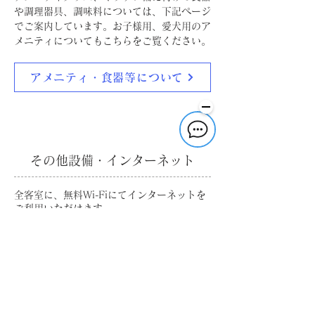
や調理器具、調味料については、下記ページ
でご案内しています。お子様用、愛犬用のア
メニティについてもこちらをご覧ください。
アメニティ・食器等について
その他設備・インターネット
​全客室に、無料Wi-Fiにてインターネットを
ご利用いただけます。
あわせて全客室に、液晶にテレビ、スリッ
パ、延長コード、Bluetoothスピーカー、
Weber製BBQコンロ（有料）、扇風機（夏
季のみ）、テラス用ストーブ（冬季のみ）を
備えております。
※有線LANでの接続はできかねます。
※当施設は電波が弱い地域に位置しているた