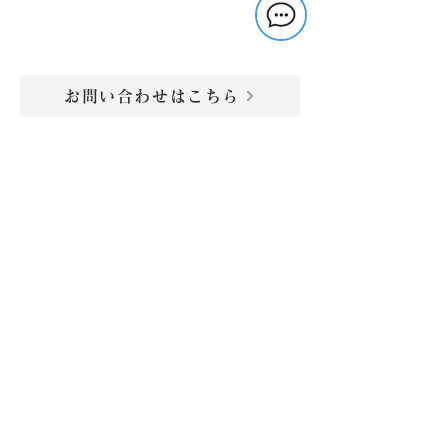
お問い合わせはこちら
〒656-0332 兵庫県南あわじ市湊1131-1
​（
→Google Map
）
運営会社：株式会社リバイト
TEL：050-3533-0606
MAIL：
info@solavilla.jp
お電話受付時間
平日:10時～17時
土日祝日:10時～16時
→​ご利用規約
→​メディアの方へ
→​SDGsへの取り組み